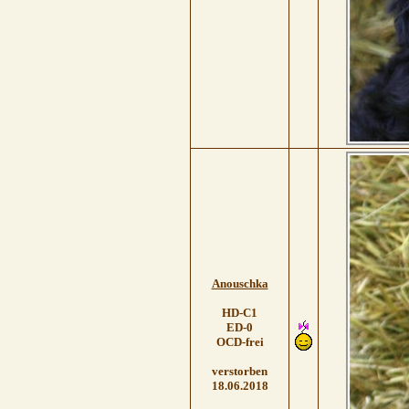
Anouschka
HD-C1
ED-0
OCD-frei
verstorben
18.06.2018