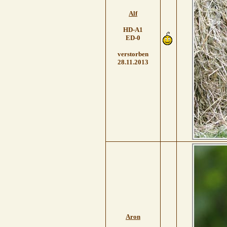
Alf
HD-A1
ED-0
verstorben
28.11.2013
Aron